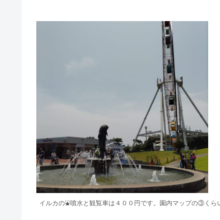
イルカの⛲️噴水と観覧車は４００円です。園内マップの③くら