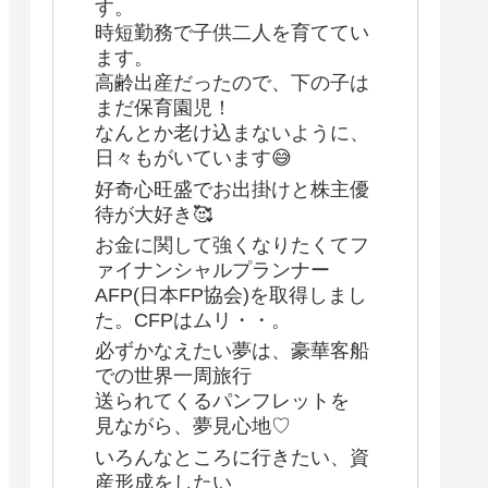
す。
時短勤務で子供二人を育ててい
ます。
高齢出産だったので、下の子は
まだ保育園児！
なんとか老け込まないように、
日々もがいています😅
好奇心旺盛でお出掛けと株主優
待が大好き🥰
お金に関して強くなりたくてフ
ァイナンシャルプランナー
AFP(日本FP協会)を取得しまし
た。CFPはムリ・・。
必ずかなえたい夢は、豪華客船
での世界一周旅行
送られてくるパンフレットを
見ながら、夢見心地♡
いろんなところに行きたい、資
産形成をしたい