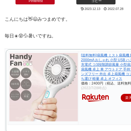
Pinterest
コピー
2023.12.13
2022.07.28
こんにちは👋😃みつまめです。
毎日☀️😵💦暑いですね。
[送料無料]扇風機 ミスト扇風機 
2000mA おしゃれ 小型 USB
充電式 コ3段階調節風量 小型扇
扇風機 卓上 車 アウトドア 手持
ンズフリー 外出 卓上扇風機 コ
ち運び 軽量 卓上 オフィス
価格：2400円（税込、送料無料
(2022/7/28時点)
楽