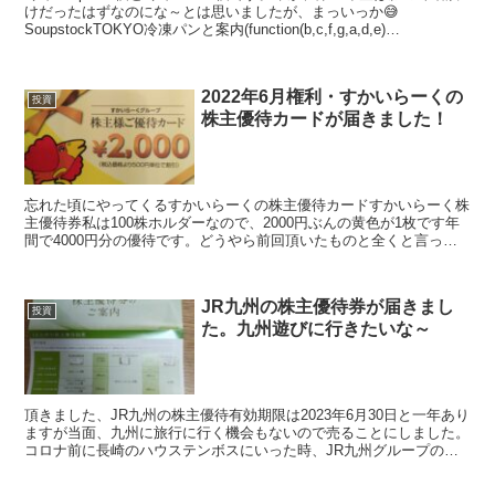
けだったはずなのにな～とは思いましたが、まっいっか😅
SoupstockTOKYO冷凍パンと案内(function(b,c,f,g,a,d,e)
{b.MoshimoAffilia...
2022年6月権利・すかいらーくの
投資
株主優待カードが届きました！
忘れた頃にやってくるすかいらーくの株主優待カードすかいらーく株
主優待券私は100株ホルダーなので、2000円ぶんの黄色が1枚です年
間で4000円分の優待です。どうやら前回頂いたものと全くと言って
いいほど同じ違うのは裏面の有効期限のみ有効期限...
JR九州の株主優待券が届きまし
投資
た。九州遊びに行きたいな～
頂きました、JR九州の株主優待有効期限は2023年6月30日と一年あり
ますが当面、九州に旅行に行く機会もないので売ることにしました。
コロナ前に長崎のハウステンボスにいった時、JR九州グループのホ
テルニューオータニを利用しました。その時は株主...