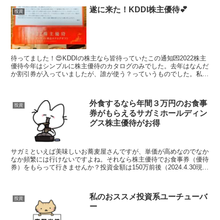
遂に来た！KDDI株主優待💕
投資
待ってました！😍KDDIの株主なら皆待っていたこの通知💌2022株主
優待今年はシンプルに株主優待のカタログのみでした。去年はなんだ
か割引券が入っていましたが、誰が使う？っていうものでした。私は
まだ100株の5年未満の株主大体3000円から4...
外食するなら年間３万円のお食事
投資
券がもらえるサガミホールディン
グス株主優待がお得
サガミといえば美味しいお蕎麦屋さんですが、単価が高めなのでなか
なか頻繁には行けないですよね。それなら株主優待でお食事券（優待
券）をもらって行きませんか？投資金額は150万前後（2024.4.30現
在）サガミホールディングスは1000株で年3...
私のおススメ投資系ユーチューバ
投資
ー