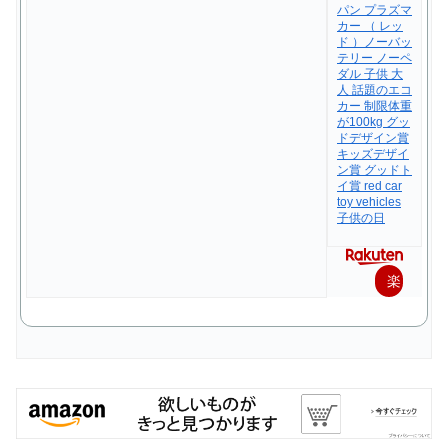
パン プラズマ
カー （ レッ
ド ）ノーバッ
テリー ノーペ
ダル 子供 大
人 話題のエコ
カー 制限体重
が100kg グッ
ドデザイン賞
キッズデザイ
ン賞 グッドト
イ賞 red car
toy vehicles
子供の日
楽
天
で
購
入