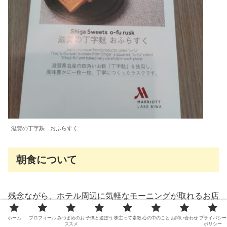
滋賀の丁字麸 おふらすく
朝食について
残念ながら、ホテル周辺に気軽なモーニングが取れるお店
はありません。PILIER守山も10時〜です。
ホーム
プロフィール
みつまめのお
子供と遊ぼう
株主って素敵
心の中のこと
お問い合わせ
プライバシー
ススメ
ポリシー