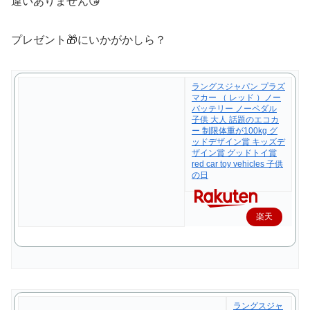
違いありません😘
プレゼント🎁にいかがかしら？
ラングスジャパン プラズ
マカー （ レッド ）ノー
バッテリー ノーペダル
子供 大人 話題のエコカ
ー 制限体重が100kg グ
ッドデザイン賞 キッズデ
ザイン賞 グッドトイ賞
red car toy vehicles 子供
の日
楽天
で購
入
ラングスジャ