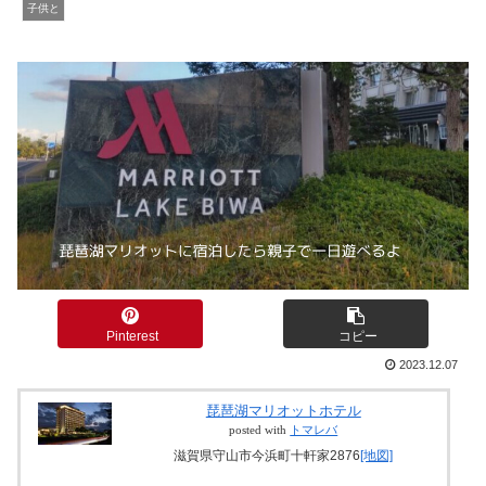
子供と
Pinterest
コピー
2023.12.07
琵琶湖マリオットホテル
posted with
トマレバ
滋賀県守山市今浜町十軒家2876
[地図]