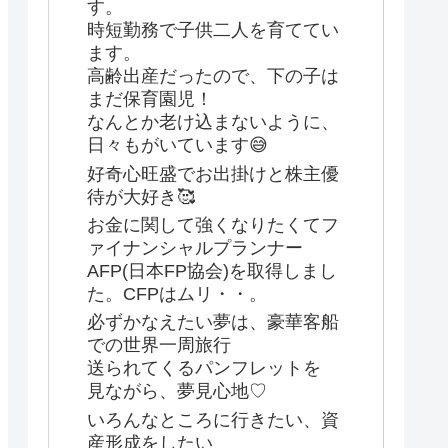
す。
時短勤務で子供二人を育ててい
ます。
高齢出産だったので、下の子は
まだ保育園児！
なんとか老け込まないように、
日々もがいています😅
好奇心旺盛でお出掛けと株主優
待が大好き🥰
お金に関して強くなりたくてフ
ァイナンシャルプランナー
AFP(日本FP協会)を取得しまし
た。CFPはムリ・・。
必ずかなえたい夢は、豪華客船
での世界一周旅行
送られてくるパンフレットを
見ながら、夢見心地♡
いろんなところに行きたい、資
産形成をしたい