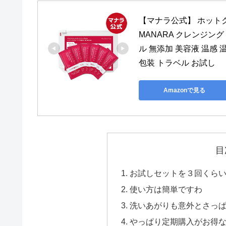
【マナラ公式】 ホットク
MANARA クレンジン
ル 無添加 美容液 温感 
包装 トラベル お試し
Amazonで見る
目
お試しセットを３回くらい
使い方は簡単ですわ
洗いあがりも意外とさっ
やっぱり定期購入がお得