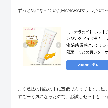
ずっと気になっていたMANARA(マナラ)の
【マナラ公式】 ホットク
ンジング メイク落とし 
液 温感 温感クレンジング
限定！まとめ買いクー
Amazonで見る
よく通販の雑誌の中に宣伝で入ってますよね 
すごーく気になったので、お試しセットとい