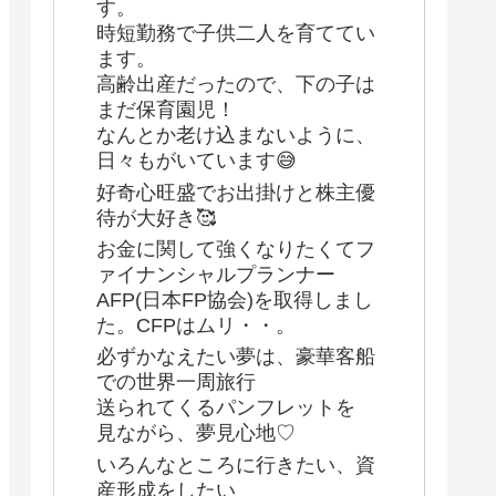
す。
時短勤務で子供二人を育ててい
ます。
高齢出産だったので、下の子は
まだ保育園児！
なんとか老け込まないように、
日々もがいています😅
好奇心旺盛でお出掛けと株主優
待が大好き🥰
お金に関して強くなりたくてフ
ァイナンシャルプランナー
AFP(日本FP協会)を取得しまし
た。CFPはムリ・・。
必ずかなえたい夢は、豪華客船
での世界一周旅行
送られてくるパンフレットを
見ながら、夢見心地♡
いろんなところに行きたい、資
産形成をしたい