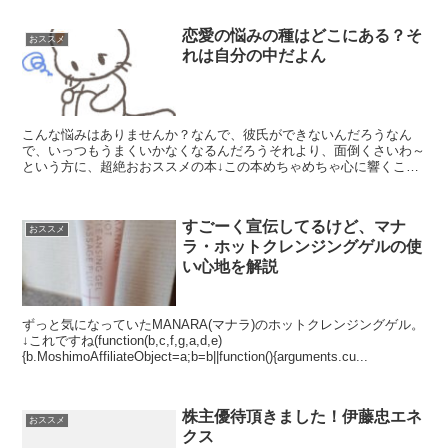
恋愛の悩みの種はどこにある？そ
おススメ
れは自分の中だよん
こんな悩みはありませんか？なんで、彼氏ができないんだろうなん
で、いっつもうまくいかなくなるんだろうそれより、面倒くさいわ～
という方に、超絶おおススメの本↓この本めちゃめちゃ心に響くこと
が書いてあるのに、メルカリのお値段が安すぎなんです(fu...
すごーく宣伝してるけど、マナ
おススメ
ラ・ホットクレンジングゲルの使
い心地を解説
ずっと気になっていたMANARA(マナラ)のホットクレンジングゲル。
↓これですね(function(b,c,f,g,a,d,e)
{b.MoshimoAffiliateObject=a;b=b||function(){arguments.cu...
株主優待頂きました！伊藤忠エネ
おススメ
クス