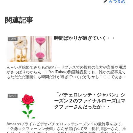
みつまめ
関連記事
時間ばかりが過ぎていく・・
心の中
ん～いざ始めてみたもののワードプレスでの投稿の仕方や言葉や用語
がさっぱりわからん！！YouTubeの動画解説見ても、誰かの記事見て
もただただ無情にも時間だけが過ぎていくだがしかし！ここであきら
めるわけにはいかん！また明日☺
「バチェロレッテ・ジャパン」シ
心の中
ーズン２のファイナルローズはマ
クファーさんだったか・・
Amazonプライムビデオバチェロレッテシーズン２の最終章をみて、
「佐藤マクファーレン優樹」さんが選ばれて🌹「長谷川惠一さん」推