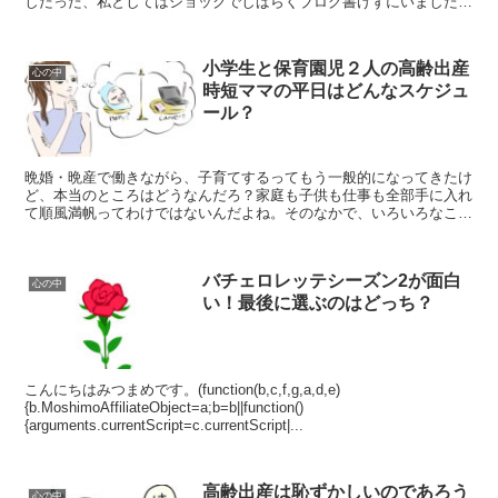
しだった、私としてはショックでしばらくブログ書けずにいました
😢もう一回見よっかなと思っていたら、「Amazonプ...
小学生と保育園児２人の高齢出産
心の中
時短ママの平日はどんなスケジュ
ール？
晩婚・晩産で働きながら、子育てするってもう一般的になってきたけ
ど、本当のところはどうなんだろ？家庭も子供も仕事も全部手に入れ
て順風満帆ってわけではないんだよね。そのなかで、いろいろなこと
を考えて試行錯誤しながら日々を生きてます。
バチェロレッテシーズン2が面白
心の中
い！最後に選ぶのはどっち？
こんにちはみつまめです。(function(b,c,f,g,a,d,e)
{b.MoshimoAffiliateObject=a;b=b||function()
{arguments.currentScript=c.currentScript|...
高齢出産は恥ずかしいのであろう
心の中