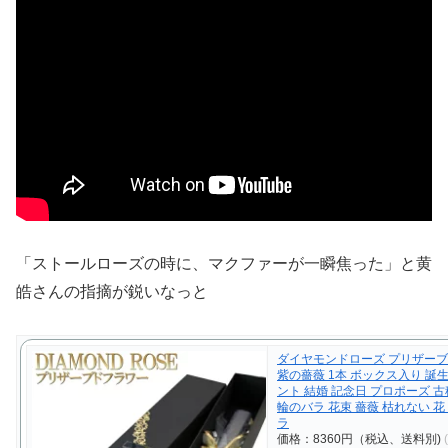
「ストールローズの時に、マクファーが一瞬焦った」と黄
皓さんの指摘が鋭いなっと
ダイヤモンドローズ プリザー
紫の薔薇 1本 ボックス入り 誕
ント 結婚 記念日 プロポーズ 古
輪のバラ 花束 薔薇 枯れない 花
ラ
価格：8360円（税込、送料別)