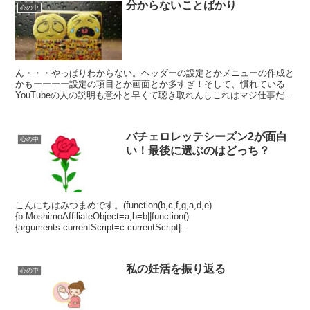
分からないことばかり
心の中
ん・・・やっぱりわからない。ヘッダーの設定とかメニューの作成と
かもーーーー設定の項目とか画面とか多すぎ！そして、慣れている
YouTubeの人の説明も意外と早くて聴き取れんしこれはマジ仕事だ
わ！再認識した夜でした☺おやすみなさい
バチェロレッテシーズン2が面白
心の中
い！最後に選ぶのはどっち？
こんにちはみつまめです。(function(b,c,f,g,a,d,e)
{b.MoshimoAffiliateObject=a;b=b||function()
{arguments.currentScript=c.currentScript|...
私の妊活を振り返る
心の中