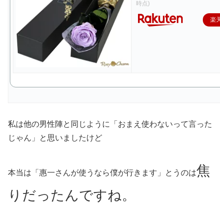
時点)
楽
私は他の男性陣と同じように「おまえ使わないって言った
じゃん」と思いましたけど
焦
本当は「惠一さんが使うなら僕が行きます」とうのは
りだったんですね。