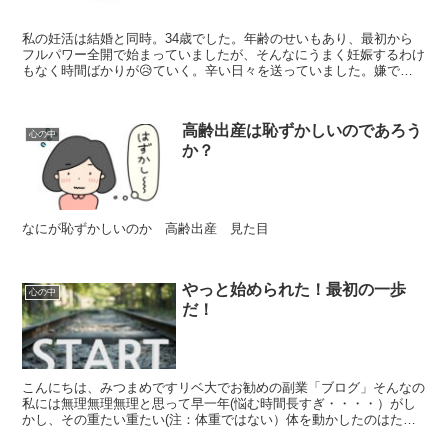
私の妊活は結婚と同時。34歳でした。年齢のせいもあり、最初から
フルパワー全開で始まっていましたが、そんなにうまく妊娠するわけ
もなく時間ばかりが😥ていく。辛い日々を送っていました。嫌です
よね。友人達がどんどん妊娠して出産報告をもらい、「おめで...
高齢出産は恥ずかしいのであろう
心の中
か？
なにが恥ずかしいのか 高齢出産 見た目
やっと始められた！最初の一歩
心の中
だ！
こんにちは、みつまめですリベ大でお勧めの副業「ブログ」そんなの
私には無理無理無理と思って早一年(悩む時間長すぎ・・・・）がし
かし、その重たい重たい(注：体重ではない）体を動かしたのはただ
一つの理由、それは？？？？「このまま会社に依存するだけ...