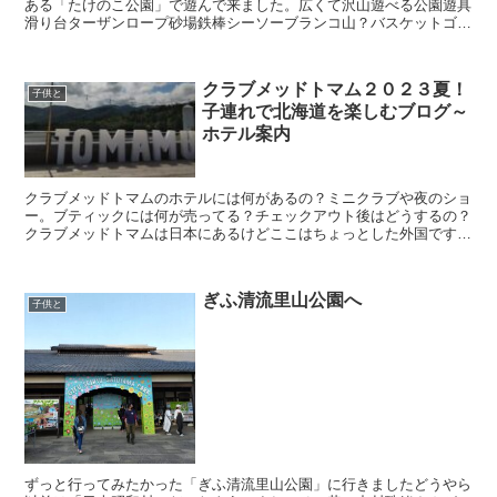
ある「たけのこ公園」で遊んで来ました。広くて沢山遊べる公園遊具
滑り台ターザンロープ砂場鉄棒シーソーブランコ山？バスケットゴー
ル広いグランド水道長い滑り台！大人も楽しめます🎵...
クラブメッドトマム２０２３夏！
子供と
子連れで北海道を楽しむブログ～
ホテル案内
クラブメッドトマムのホテルには何があるの？ミニクラブや夜のショ
ー。ブティックには何が売ってる？チェックアウト後はどうするの？
クラブメッドトマムは日本にあるけどここはちょっとした外国です。
お客さん同士もなぜかすぐに仲良くなってしまう不思議な場所です。
そしてなによりホテル内では食事に困ることはありません。
ぎふ清流里山公園へ
子供と
ずっと行ってみたかった「ぎふ清流里山公園」に行きましたどうやら