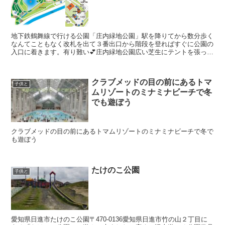
地下鉄鶴舞線で行ける公園「庄内緑地公園」駅を降りてから数分歩く
なんてこともなく改札を出て３番出口から階段を登ればすぐに公園の
入口に着きます。有り難い💕庄内緑地公園広い芝生にテントを張って
沢山の人が楽しんでました。自転車を無料で1時間貸してく...
クラブメッドの目の前にあるトマ
子供と
ムリゾートのミナミナビーチで冬
でも遊ぼう
クラブメッドの目の前にあるトマムリゾートのミナミナビーチで冬で
も遊ぼう
たけのこ公園
子供と
愛知県日進市たけのこ公園〒470-0136愛知県日進市竹の山２丁目に