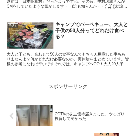
以前は「日本昭和村」だったようですね。その昔、中村珠緒さんが
CMをしていたような気がします・・(誰も知らんか・・(ﾟДﾟ))結論！
入場料が要らないから、高速代使っても行くべき素敵...
キャンプでバーベキュー、大人と
子供と
子供の50人分ってどれだけ食べ
る？
大人と子ども、合わせて50人の食事なんてもちろん用意した事もあ
りませんよ？何がどれだけ必要なのか、実体験をまとめています。皆
様の参考になれば幸いですそれでは、キャンプへGO！大人20人子供
30人（約50人）バーベキューお肉の量はどれだけ必要...
スポンサーリンク
COTAの株主優待届きました。やっぱり
投資して良かった