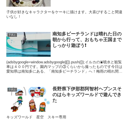
子供が好きなキャラクターをケーキに描けます。大喜びすること間違
いなし！
南知多ビーチランドは晴れた日の
子供と
朝から行って、おもちゃ王国まで
しっかり遊ぼう❗️
(adsbygoogle=window.adsbygoogle||[]).push({});イルカの⛲️噴水と観覧
車は４００円です。園内マップの③くらいから撮ったものです今日は
愛知県は南知多にある、「南知多ビーチランド」へ！梅雨の晴れ間で
と...
長野県下伊那郡阿智村ヘブンスそ
子供と
のはらキッズワールドで遊んでき
た
キッズワールド 星空 スキー専用