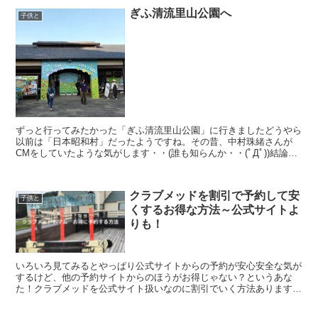
ぎふ清流里山公園へ
子供と
ずっと行ってみたかった「ぎふ清流里山公園」に行きましたどうやら
以前は「日本昭和村」だったようですね。その昔、中村珠緒さんが
CMをしていたような気がします・・(誰も知らんか・・(ﾟДﾟ))結論！
入場料が要らないから、高速代使っても行くべき素敵...
クラブメッドを割引で予約して安
子供と
くするお得な方法～公式サイトよ
りも！
いろいろ見てみるとやっぱり公式サイトからの予約が安心安全な気が
するけど、他の予約サイトからのほうがお得じゃない？というあな
た！クラブメッドを公式サイト扱いなのに割引でいく方法あります※
こちらの情報は２０２３年９月の情報です早割りを使う！1人...